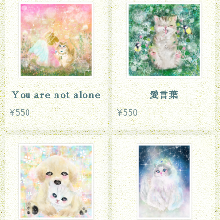
You are not alone
愛言葉
¥550
¥550