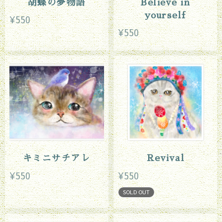
胡蝶の夢物語
Believe in
yourself
¥550
¥550
キミニサチアレ
Revival
¥550
¥550
SOLD OUT