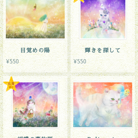
目覚めの陽
輝きを探して
¥550
¥550