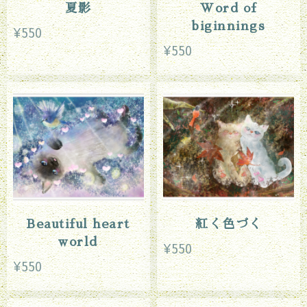
夏影
Word of
biginnings
¥550
¥550
Beautiful heart
紅く色づく
world
¥550
¥550