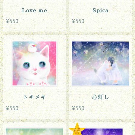
Love me
Spica
¥550
¥550
トキメキ
心灯し
¥550
¥550