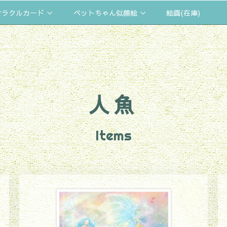
オラクルカード
ペットちゃん似顔絵
絵画(在庫)
人魚
Items