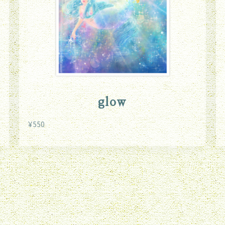
glow
¥550