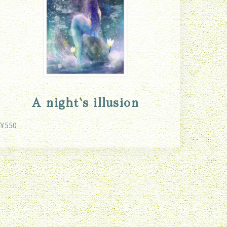
A night`s illusion
¥550