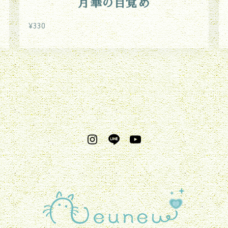
月華の目覚め
¥330