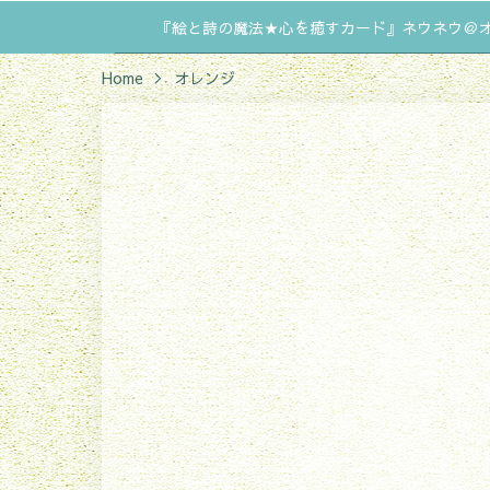
『絵と詩の魔法★心を癒すカード』ネウネウ＠
Home
オレンジ