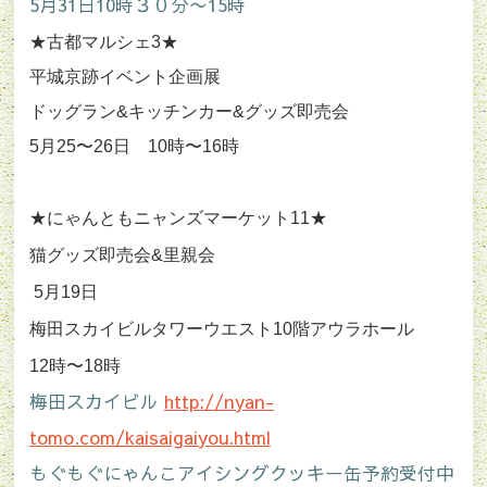
5月31日10時３０分〜15時
★古都マルシェ3★
平城京跡イベント企画展
ドッグラン&キッチンカー&グッズ即売会
5月25〜26日　10時〜16時
★にゃんともニャンズマーケット11★ 
猫グッズ即売会&里親会
 5月19日
梅田スカイビルタワーウエスト10階アウラホール
12時〜18時
梅田スカイビル
http://nyan-
tomo.com/kaisaigaiyou.html
もぐもぐにゃんこアイシングクッキー缶予約受付中