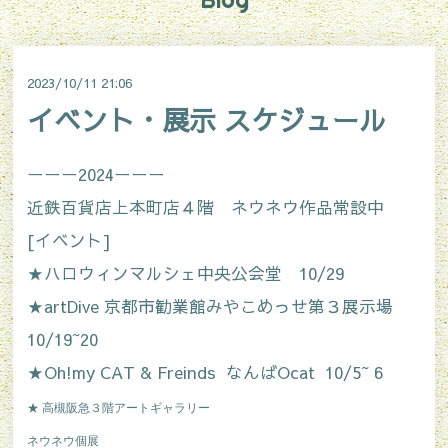
2023/10/11 21:06
イベント・展示 スケジュール
ーーー2024ーーー
近鉄百貨店上本町店４階 ネウネウ作品常設中
[イベント]
★ハロウィンマルシェ中央公会堂 10/29
★artDive 京都市勧業館みやこめっせ第３展示場
10/19~20
★Oh!my CAT & Freinds なんばOcat 10/5~ 6
★ 高槻阪急３階アートギャラリー
ネウネウ個展