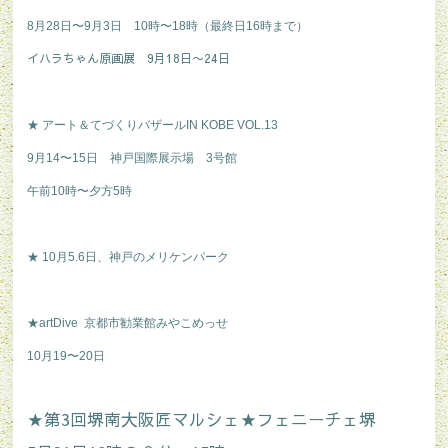
8月28日〜9月3日
10時〜18時（最終日16時まで）
イハラちゃん原画展 9月18日〜24日
★ アート＆てづくりバザール
IN KOBE VOL.13
9月14〜15日
神戸国際展示場 3号館
午前10時〜夕方5時
★ 10月5.6日、神戸のメリケンパーク
★artDive 京都市勧業館みやこめっせ
10月19〜20日
★第3回堺南大阪匠マルシェ★フェニーチェ堺