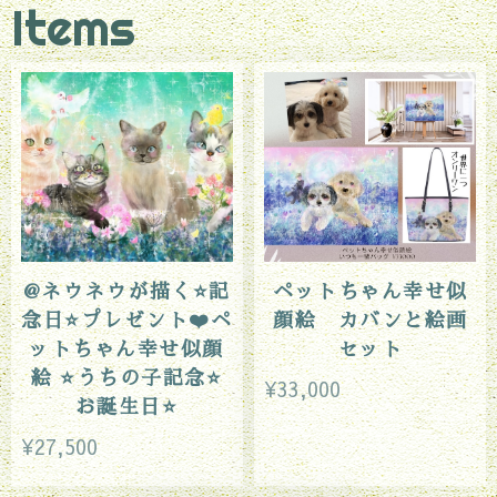
Items
@ネウネウが描く⭐️記
ペットちゃん幸せ似
念日⭐️プレゼント❤️ペ
顔絵 カバンと絵画
ットちゃん幸せ似顔
セット
絵 ⭐️うちの子記念⭐️
¥33,000
お誕生日⭐️
¥27,500