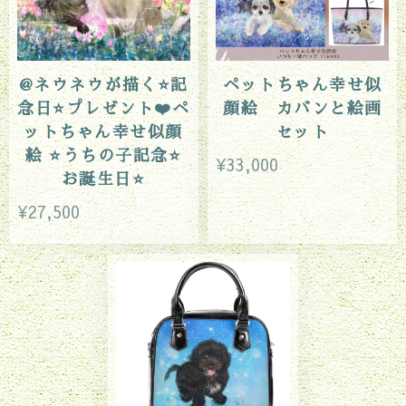
@ネウネウが描く⭐️記
ペットちゃん幸せ似
念日⭐️プレゼント❤️ペ
顔絵 カバンと絵画
ットちゃん幸せ似顔
セット
絵 ⭐️うちの子記念⭐️
¥33,000
お誕生日⭐️
¥27,500